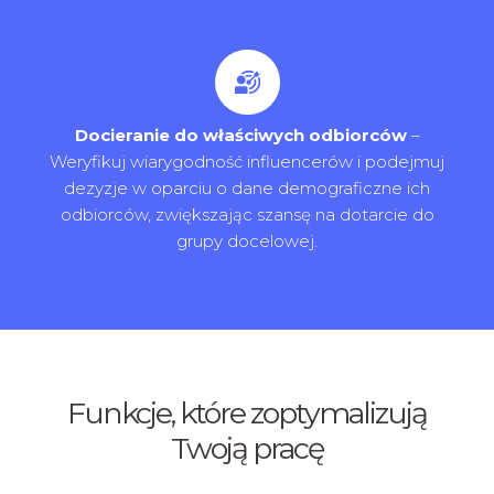
Docieranie do właściwych odbiorców
–
Weryfikuj wiarygodność influencerów i podejmuj
dezyzje w oparciu o dane demograficzne ich
odbiorców, zwiększając szansę na dotarcie do
grupy docelowej.
Funkcje, które zoptymalizują
Twoją pracę